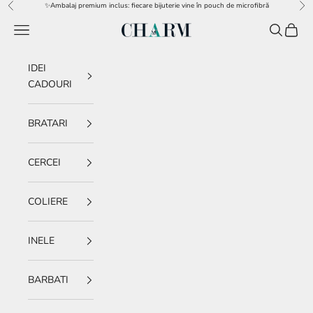
Sari la conținut
✨Ambalaj premium inclus: fiecare bijuterie vine în pouch de microfibră
Înapoi
Îna
Meniu
Caută
Coș
charm.ro
IDEI
CADOURI
BRATARI
CERCEI
COLIERE
INELE
BARBATI