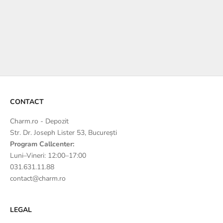
Ambalajele noastre premium pentru Ea și pentru El includ cutii
magnetice elegante, detalii din satin și o lumânare parfumată —
create pentru o experiență de dăruit cu adevărat specială.
PENTRU EA
PENTRU EL
CONTACT
Charm.ro - Depozit
Str. Dr. Joseph Lister 53, București
Program Callcenter:
Luni–Vineri: 12:00–17:00
031.631.11.88
contact@charm.ro
LEGAL