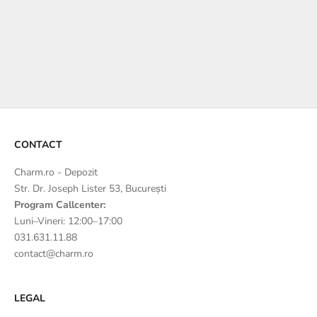
Ambalajele noastre premium pentru Ea și pentru El includ cutii
magnetice elegante, detalii din satin și o lumânare parfumată —
create pentru o experiență de dăruit cu adevărat specială.
PENTRU EA
PENTRU EL
CONTACT
Charm.ro - Depozit
Str. Dr. Joseph Lister 53, București
Program Callcenter:
Luni–Vineri: 12:00–17:00
031.631.11.88
contact@charm.ro
LEGAL