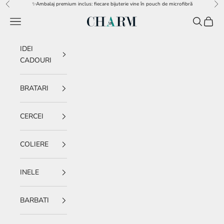
Sari la conținut
✨Ambalaj premium inclus: fiecare bijuterie vine în pouch de microfibră
Înapoi
Îna
Meniu
Caută
Coș
charm.ro
IDEI
CADOURI
BRATARI
CERCEI
COLIERE
INELE
BARBATI