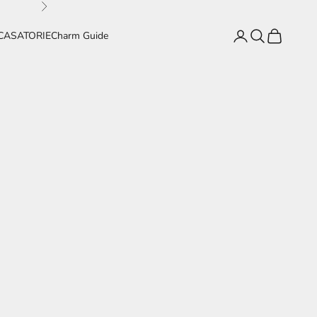
Înainte
Conectează-te
Caută
Coș
CASATORIE
Charm Guide