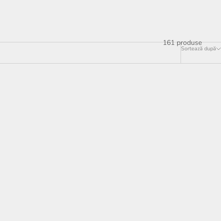
161 produse
Sortează după
BEST SELLER