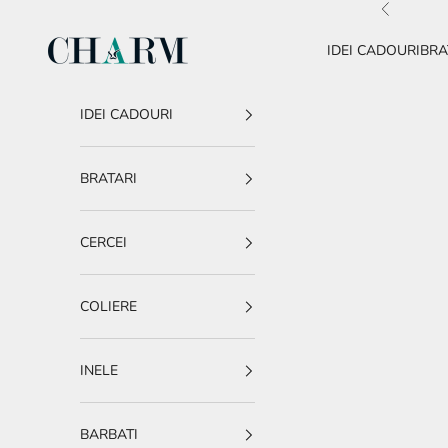
Sari la conținut
Înapoi
charm.ro
IDEI CADOURI
BRA
IDEI CADOURI
BRATARI
CERCEI
COLIERE
INELE
BARBATI