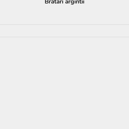
Bratari argintii
ER
BEST SELLER