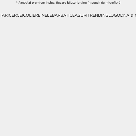
✨Ambalaj premium inclus: fiecare bijuterie vine în pouch de microfibră
TARI
CERCEI
COLIERE
INELE
BARBATI
CEASURI
TRENDING
LOGODNA & 