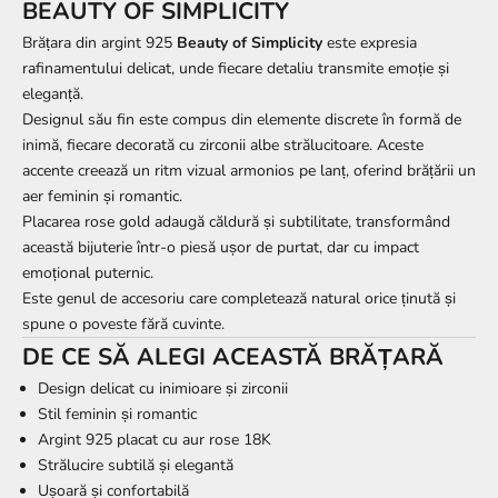
BEAUTY OF SIMPLICITY
Brățara din argint 925
Beauty of Simplicity
este expresia
rafinamentului delicat, unde fiecare detaliu transmite emoție și
eleganță.
Designul său fin este compus din elemente discrete în formă de
inimă, fiecare decorată cu zirconii albe strălucitoare. Aceste
accente creează un ritm vizual armonios pe lanț, oferind brățării un
aer feminin și romantic.
Placarea rose gold adaugă căldură și subtilitate, transformând
această bijuterie într-o piesă ușor de purtat, dar cu impact
emoțional puternic.
Este genul de accesoriu care completează natural orice ținută și
spune o poveste fără cuvinte.
DE CE SĂ ALEGI ACEASTĂ BRĂȚARĂ
Design delicat cu inimioare și zirconii
Stil feminin și romantic
Argint 925 placat cu aur rose 18K
Strălucire subtilă și elegantă
Ușoară și confortabilă