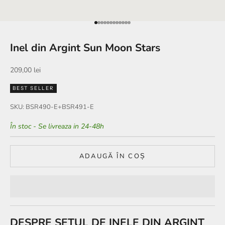
Mergi la articolul 1
Mergi la articolul 2
Mergi la articolul 3
Mergi la articolul 4
Mergi la articolul 5
Mergi la articolul 6
Mergi la articolul 7
Mergi la articolul 8
Mergi la articolul 9
Mergi la articolul 10
Mergi la articolul 11
Mergi la articolul 12
Inel din Argint Sun Moon Stars
Preț redus
209,00 lei
BEST SELLER
SKU: BSR490-E+BSR491-E
În stoc - Se livreaza in 24-48h
ADAUGĂ ÎN COȘ
DESPRE SETUL DE INELE DIN ARGINT