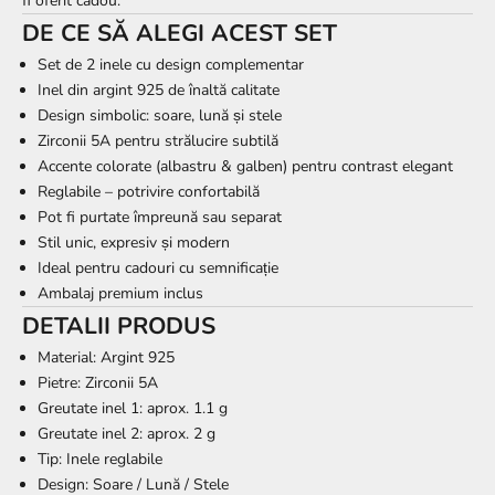
fi oferit cadou.
DE CE SĂ ALEGI ACEST SET
Set de 2 inele cu design complementar
Inel din argint 925 de înaltă calitate
Design simbolic: soare, lună și stele
Zirconii 5A pentru strălucire subtilă
Accente colorate (albastru & galben) pentru contrast elegant
Reglabile – potrivire confortabilă
Pot fi purtate împreună sau separat
Stil unic, expresiv și modern
Ideal pentru cadouri cu semnificație
Ambalaj premium inclus
DETALII PRODUS
Material: Argint 925
Pietre: Zirconii 5A
Greutate inel 1: aprox. 1.1 g
Greutate inel 2: aprox. 2 g
Tip: Inele reglabile
Design: Soare / Lună / Stele