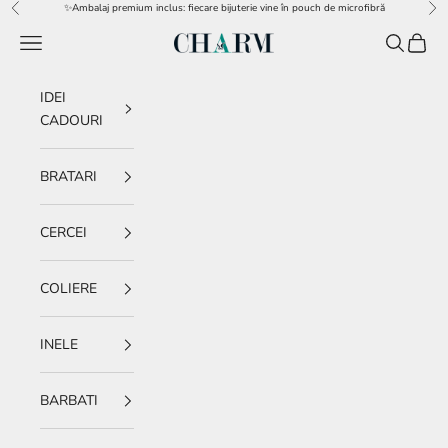
Sari la conținut
✨Ambalaj premium inclus: fiecare bijuterie vine în pouch de microfibră
Înapoi
Îna
Meniu
Caută
Coș
charm.ro
IDEI
CADOURI
BRATARI
CERCEI
COLIERE
INELE
BARBATI