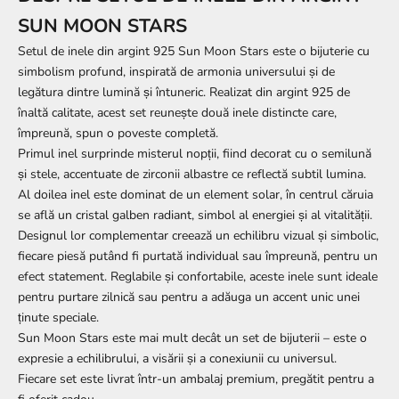
SUN MOON STARS
Setul de inele din argint 925 Sun Moon Stars este o bijuterie cu
simbolism profund, inspirată de armonia universului și de
legătura dintre lumină și întuneric. Realizat din argint 925 de
înaltă calitate, acest set reunește două inele distincte care,
împreună, spun o poveste completă.
Primul inel surprinde misterul nopții, fiind decorat cu o semilună
și stele, accentuate de zirconii albastre ce reflectă subtil lumina.
Al doilea inel este dominat de un element solar, în centrul căruia
se află un cristal galben radiant, simbol al energiei și al vitalității.
Designul lor complementar creează un echilibru vizual și simbolic,
fiecare piesă putând fi purtată individual sau împreună, pentru un
efect statement. Reglabile și confortabile, aceste inele sunt ideale
pentru purtare zilnică sau pentru a adăuga un accent unic unei
ținute speciale.
Sun Moon Stars este mai mult decât un set de bijuterii – este o
expresie a echilibrului, a visării și a conexiunii cu universul.
Fiecare set este livrat într-un ambalaj premium, pregătit pentru a