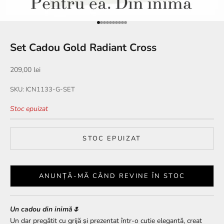
Mergi la articolul 1
Mergi la articolul 2
Mergi la articolul 3
Mergi la articolul 4
Mergi la articolul 5
Mergi la articolul 6
Mergi la articolul 7
Mergi la articolul 8
Mergi la articolul 9
Mergi la articolul 10
Set Cadou Gold Radiant Cross
Preț redus
209,00 lei
SKU: ICN1133-G-SET
Stoc epuizat
STOC EPUIZAT
ANUNȚĂ-MĂ CÂND REVINE ÎN STOC
Un cadou din inimă🌷
Un dar pregătit cu grijă și prezentat într-o cutie elegantă, creat