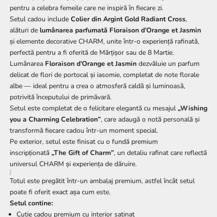
pentru a celebra femeile care ne inspiră în fiecare zi.
Setul cadou include
Colier
din Argint Gold Radiant Cross
,
alături de
lumânarea parfumată Floraison d’Orange et Jasmin
și elemente decorative CHARM, unite într-o experiență rafinată,
perfectă pentru a fi oferită de Mărțișor sau de 8 Martie.
Lumânarea
Floraison d’Orange et Jasmin
dezvăluie un parfum
delicat de flori de portocal și iasomie, completat de note florale
albe — ideal pentru a crea o atmosferă caldă și luminoasă,
potrivită începutului de primăvară.
Setul este completat de o felicitare elegantă cu mesajul
„Wishing
you a Charming Celebration”
, care adaugă o notă personală și
transformă fiecare cadou într-un moment special.
Pe exterior, setul este finisat cu o fundă premium
inscripționată
„The Gift of Charm”
, un detaliu rafinat care reflectă
universul CHARM și experiența de dăruire.
Totul este pregătit într-un ambalaj premium, astfel încât setul
poate fi oferit exact așa cum este.
Setul contine:
Cutie cadou premium cu interior satinat