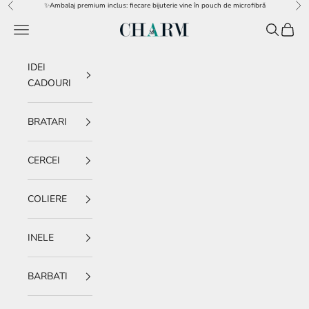
Sari la conținut
✨Ambalaj premium inclus: fiecare bijuterie vine în pouch de microfibră
Înapoi
Îna
Meniu
Caută
Coș
charm.ro
IDEI
CADOURI
BRATARI
CERCEI
COLIERE
INELE
BARBATI